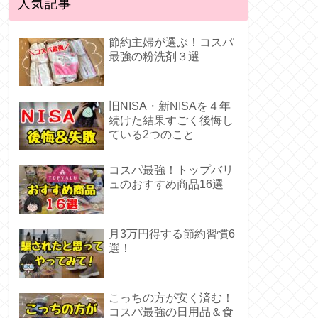
人気記事
節約主婦が選ぶ！コスパ
最強の粉洗剤３選
旧NISA・新NISAを４年
続けた結果すごく後悔し
ている2つのこと
コスパ最強！トップバリ
ュのおすすめ商品16選
月3万円得する節約習慣6
選！
こっちの方が安く済む！
コスパ最強の日用品＆食