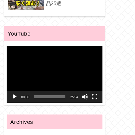
品25選
YouTube
動
画
プ
レ
ー
00:00
25:54
ヤ
ー
Archives