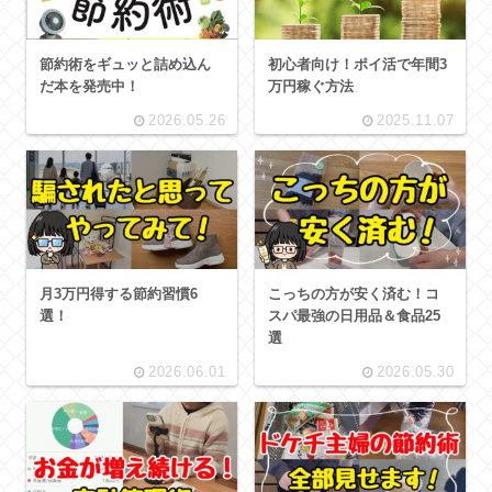
節約術をギュッと詰め込ん
初心者向け！ポイ活で年間3
だ本を発売中！
万円稼ぐ方法
2026.05.26
2025.11.07
月3万円得する節約習慣6
こっちの方が安く済む！コ
選！
スパ最強の日用品＆食品25
選
2026.06.01
2026.05.30