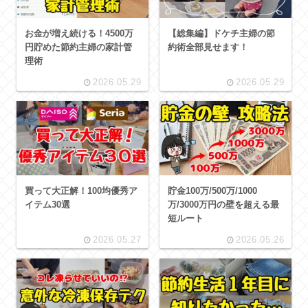
お金が増え続ける！4500万
【総集編】ドケチ主婦の節
円貯めた節約主婦の家計管
約術全部見せます！
理術
2026.05.29
2026.05.29
買って大正解！100均優秀ア
貯金100万/500万/1000
イテム30選
万/3000万円の壁を超える最
短ルート
2026.05.27
2026.05.26