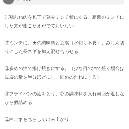
①鶏むね肉を包丁で刻みミンチ状にする。粗目のミンチに
した方が歯ごたえがでておいしい！
②ミンチに、★の調味料と豆腐（水切り不要）、みじん切
りにした長ネギを加え混ぜ合わせる
③多めの油で揚げ焼きにする。（少な目の油で焼く場合は
豆腐の量を半分ほどにし、固めのたねにする）
④フライパンの油をとり、◎の調味料を入れ何回か返しな
がら煮詰める
⑤白ごまをちらして出来上がり