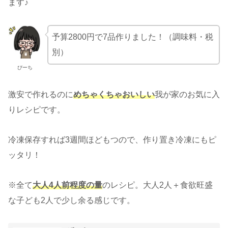
ます♪
予算2800円で7品作りました！（調味料・税
別）
ぴーち
激安で作れるのに
めちゃくちゃおいしい
我が家のお気に入
りレシピです。
冷凍保存すれば3週間ほどもつので、作り置き冷凍にもピ
ッタリ！
※全て
大人4人前程度の量
のレシピ。大人2人＋食欲旺盛
な子ども2人で少し余る感じです。