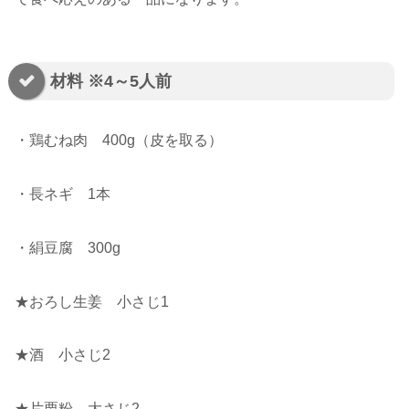
材料 ※4～5人前
・鶏むね肉 400g（皮を取る）
・長ネギ 1本
・絹豆腐 300g
★おろし生姜 小さじ1
★酒 小さじ2
★片栗粉 大さじ2