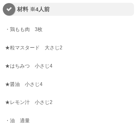
材料 ※4人前
・鶏もも肉 3枚
★粒マスタード 大さじ2
★はちみつ 小さじ4
★醤油 小さじ4
★レモン汁 小さじ2
・油 適量